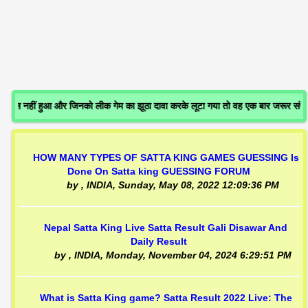
पास नहीं हुआ और जिनको लीक गेम का झूठा दावा करके लूटा गया तो वह एक बार जरूर
HOW MANY TYPES OF SATTA KING GAMES GUESSING Is
Done On Satta king GUESSING FORUM
by
, INDIA,
Sunday, May 08, 2022 12:09:36 PM
Nepal Satta King Live Satta Result Gali Disawar And
Daily Result
by
, INDIA,
Monday, November 04, 2024 6:29:51 PM
What is Satta King game? Satta Result 2022 Live: The