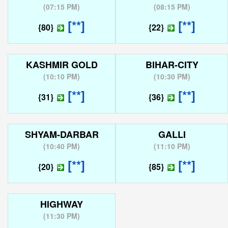
(
07:15 PM
)
(
08:15 PM
)
[**]
[**]
{80}
{22}
KASHMIR GOLD
BIHAR-CITY
(
10:10 PM
)
(
10:30 PM
)
[**]
[**]
{31}
{36}
SHYAM-DARBAR
GALLI
(
10:40 PM
)
(
11:10 PM
)
[**]
[**]
{20}
{85}
HIGHWAY
(
11:30 PM
)