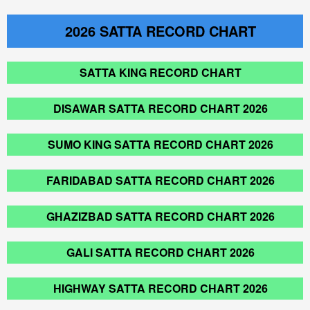
2026
SATTA RECORD CHART
SATTA KING RECORD CHART
DISAWAR SATTA RECORD CHART 2026
SUMO KING SATTA RECORD CHART 2026
FARIDABAD SATTA RECORD CHART 2026
GHAZIZBAD SATTA RECORD CHART 2026
GALI SATTA RECORD CHART 2026
HIGHWAY SATTA RECORD CHART 2026