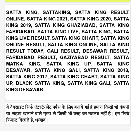
SATTA KING, SATTAKING, SATTA KING RESULT
ONLINE, SATTA KING 2021, SATTA KING 2020, SATTA
KING 2019, SATTA KING GHAZIABAD, SATTA KING
FARIDABAD, SATTA KING LIVE, SATTA KING, SATTA
KING LIVE RESULT, SATTA KING CHART, SATTA KING
ONLINE RESULT, SATTA KING ONLINE, SATTA KING
RESULT TODAY, GALI RESULT, DESAWAR RESULT,
FARIDABAD RESULT, GAZIYABAD RESULT, SATTA
MATKA KING, SATTA KING UP, SATTA KING
DESAWAR, SATTA KING GALI, SATTA KING 2018,
SATTA KING 2017, SATTA KING CHART, SATTA KING
UP, BLACK SATTA KING, SATTA KING GALI, SATTA
KING DESAWAR.
ये वेबसाइट सिर्फ एंटरटेनमेंट पर्पस के लिए बनाये गई हे हमारा किसी भी कंपनी
या सट्टा खलाने वाले ग्रुप से किसी भी तरह का मतलब नहीं हे | हम सिर्फ
रिजल्ट दिखाते हे, धन्याद |