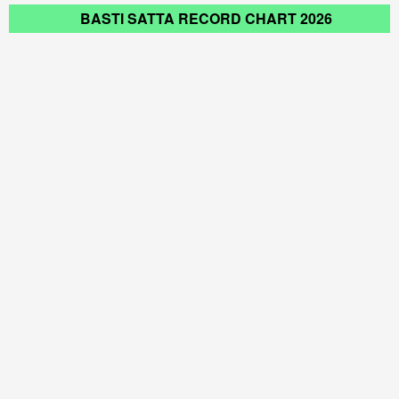
BASTI SATTA RECORD CHART 2026