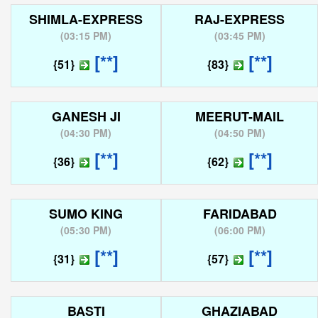
SHIMLA-EXPRESS
RAJ-EXPRESS
(
03:15 PM
)
(
03:45 PM
)
[**]
[**]
{51}
{83}
GANESH JI
MEERUT-MAIL
(
04:30 PM
)
(
04:50 PM
)
[**]
[**]
{36}
{62}
SUMO KING
FARIDABAD
(
05:30 PM
)
(
06:00 PM
)
[**]
[**]
{31}
{57}
BASTI
GHAZIABAD