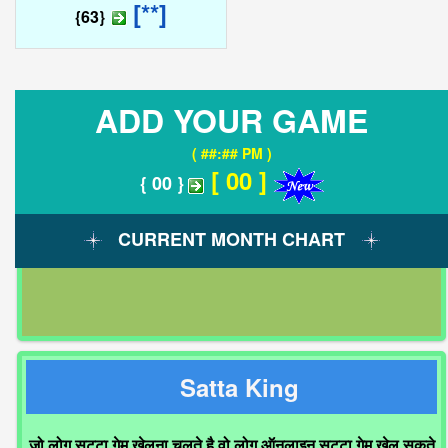
[**]
{63}
ADD YOUR GAME
( ##:## PM )
[ 00 ]
{ 00 }
CURRENT MONTH CHART
Satta King
जो लोग सट्टा गेम खेलना चलते है वो लोग ऑनलाइन सट्टा गेम खेल सकते