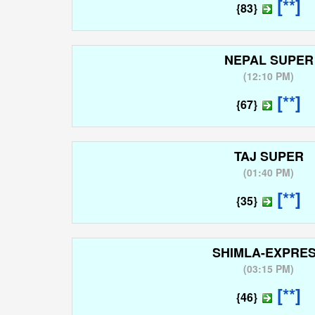
[**]
{83}
NEPAL SUPER
(
12:10 PM
)
[**]
{67}
TAJ SUPER
(
01:40 PM
)
[**]
{35}
SHIMLA-EXPRE
(
03:15 PM
)
[**]
{46}