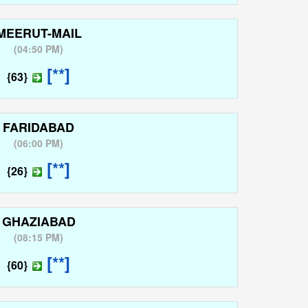
MEERUT-MAIL
(
04:50 PM
)
[**]
{63}
FARIDABAD
(
06:00 PM
)
[**]
{26}
GHAZIABAD
(
08:15 PM
)
[**]
{60}