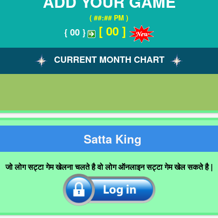
ADD YOUR GAME
( ##:## PM )
[ 00 ]
{ 00 }
CURRENT MONTH CHART
Satta King
जो लोग सट्टा गेम खेलना चलते है वो लोग ऑनलाइन सट्टा गेम खेल सकते है |