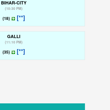
BIHAR-CITY
(
10:30 PM
)
[**]
{18}
GALLI
(
11:10 PM
)
[**]
{35}