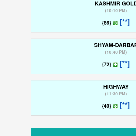
KASHMIR GOL
(
10:10 PM
)
[**]
{86}
SHYAM-DARBA
(
10:40 PM
)
[**]
{72}
HIGHWAY
(
11:30 PM
)
[**]
{40}