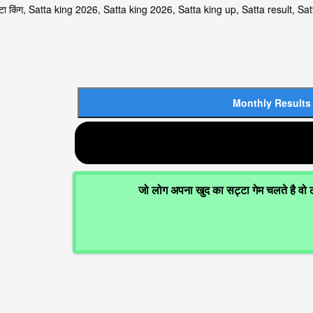
ंग, Satta king 2026, Satta king 2026, Satta king up, Satta result,
जो लोग अपना खुद का सट्टा गेम चलते है वो