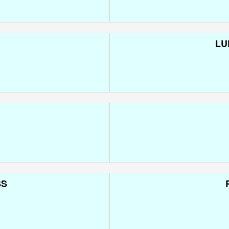
LU
SS