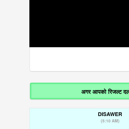
अगर आपको रिजल्ट दलवाना ह
DISAWER
(
5:10 AM
)