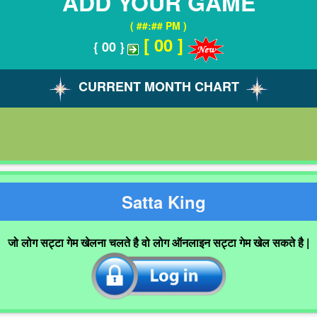
ADD YOUR GAME
( ##:## PM )
[ 00 ]
{ 00 }
CURRENT MONTH CHART
Satta King
जो लोग सट्टा गेम खेलना चलते है वो लोग ऑनलाइन सट्टा गेम खेल सकते है |