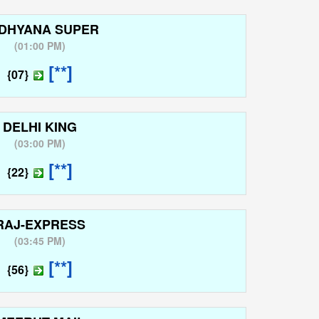
DHYANA SUPER
(
01:00 PM
)
[**]
{07}
DELHI KING
(
03:00 PM
)
[**]
{22}
RAJ-EXPRESS
(
03:45 PM
)
[**]
{56}