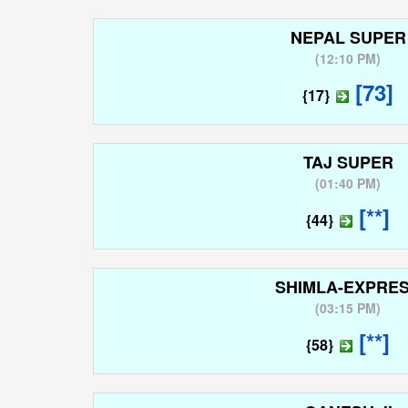
NEPAL SUPER
(
12:10 PM
)
[73]
{17}
TAJ SUPER
(
01:40 PM
)
[**]
{44}
SHIMLA-EXPRE
(
03:15 PM
)
[**]
{58}