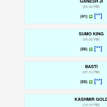
GANESH JI
(
04:30 PM
)
[**]
{41}
SUMO KING
(
05:30 PM
)
[**]
{56}
BASTI
(
07:15 PM
)
[**]
{55}
KASHMIR GOL
(
10:10 PM
)