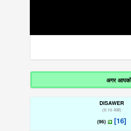
अगर आपको रिजल्ट
DISAWER
(
5:10 AM
)
[16]
{96}