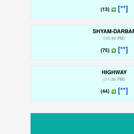
[**]
{13}
SHYAM-DARBA
(
10:40 PM
)
[**]
{75}
HIGHWAY
(
11:30 PM
)
[**]
{44}