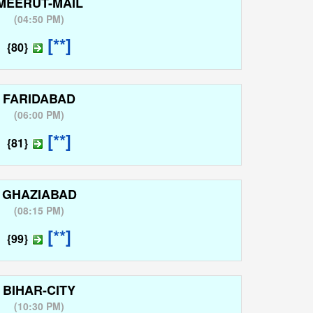
MEERUT-MAIL
(
04:50 PM
)
[**]
{80}
FARIDABAD
(
06:00 PM
)
[**]
{81}
GHAZIABAD
(
08:15 PM
)
[**]
{99}
BIHAR-CITY
(
10:30 PM
)