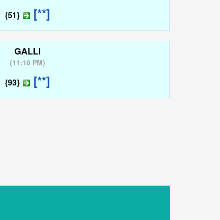
[**]
{51}
GALLI
(
11:10 PM
)
[**]
{93}